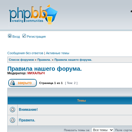
Вход
Регистрация
Сообщения без ответов
|
Активные темы
Список форумов
»
Правила.
»
Правила нашего форума.
Правила нашего форума.
Модератор:
МИХАЛЫЧ
Страница
1
из
1
[ Тем: 2 ]
Темы
Внимание!
Правила.
Показать темы за:
Поле сорти